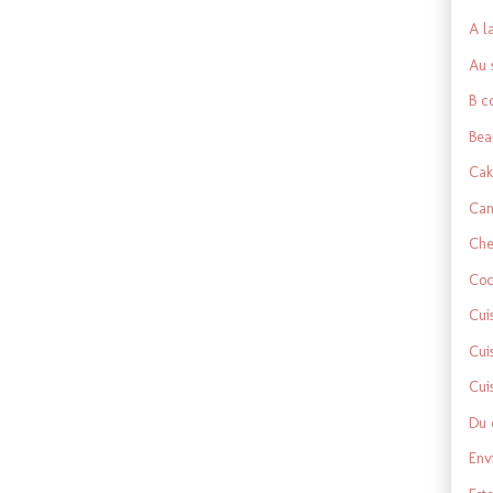
A l
Au 
B c
Bea
Cak
Can
Che
Coc
Cui
Cui
Cui
Du 
Env