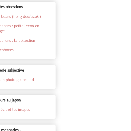
tes obsessions
 beans (hong dou/azuki)
arons : petite leçon en
ges
arons : la collection
chboxes
erie subjective
um photo gourmand
ours au Japon
récit et les images
 escapades...