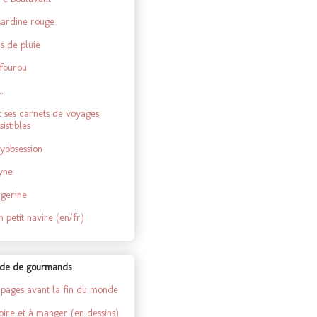
sardine rouge
rs de pluie
fourou
..
 et ses carnets de voyages
sistibles
yobsession
yne
gerine
 petit navire (en/fr)
de de gourmands
 pages avant la fin du monde
oire et à manger (en dessins)