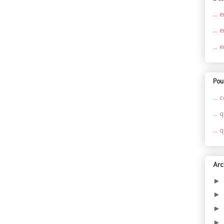
... 
... 
... 
Pour
... 
...
...
Arc