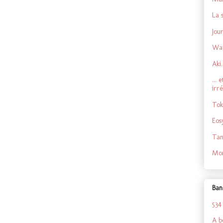
La 
Jou
Wa
Aki.
...
irré
Tok
Eos
Tan
Mon
Ban
534
A b