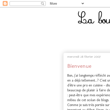
mercredi 28 février 2007
Bienvenue
Bon, j'ai longtemps réfléchi a
en a déjà tellement...? C'est u
d'être une pro en cuisine - di
beaucoup de plaisir à faire de 
: peut-être que mes expérienc
milieu de cet océan de blogs.
Comme je suis très portée sur 
important au début. Sinon, je