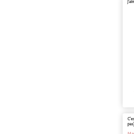
J'a
C'e
pas
Mar