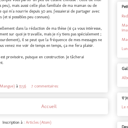
is peu), mais aussi celle plus familiale de ma maman ou de
Peti
e qui m'a nourrie depuis 30 ans. J'essaierai de partager avec
Red
 (et si possibles peu connues).
Mac
uellement dans la rédaction de ma thèse (si ça vous intéresse,
ima
ent sur quoi je travaille, mais je n'y tiens pas spécialement ;
Mac
er lourdement), il se peut que la fréquence de mes messages ne
vous venez me voir de temps en temps, ça me fera plaisir.
Lun
 est provisoire, puisque en construction. Je tâcherai
t.
Gal
Alb
 Mangue)
à
11:56
7 commentaires:
17 j
Accueil
Le 
Inscription à :
Articles (Atom)
Des