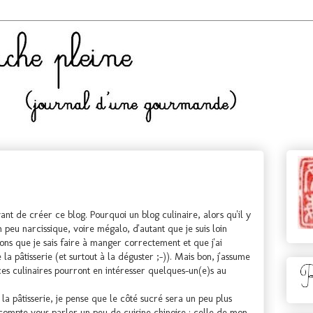
vant de créer ce blog. Pourquoi un blog culinaire, alors qu'il y
n peu narcissique, voire mégalo, d'autant que je suis loin
sons que je sais faire à manger correctement et que j'ai
la pâtisserie (et surtout à la déguster ;-)). Mais bon, j'assume
es culinaires pourront en intéresser quelques-un(e)s au
la pâtisserie, je pense que le côté sucré sera un peu plus
 compte vous parler un peu de cuisine chinoise : celle de mon