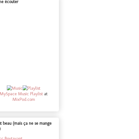
ime écouter
MySpace Music
Playlist
at
MixPod.com
st beau (mais ça ne se mange
)
c Boutavant