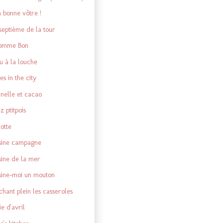
a bonne vôtre !
septième de la tour
omme Bon
u à la louche
es in the city
nelle et cacao
z ptitpois
otte
sine campagne
sine de la mer
sine-moi un mouton
chant plein les casseroles
ie d'avril