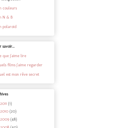
en couleurs
en N & B
en polaroid
 savoir...
ce que j'aime lire
 quels films j'aime regarder
 quel est mon rêve secret
hives
2011
(1)
►
2010
(20)
►
2009
(48)
►
2008
(40)
►